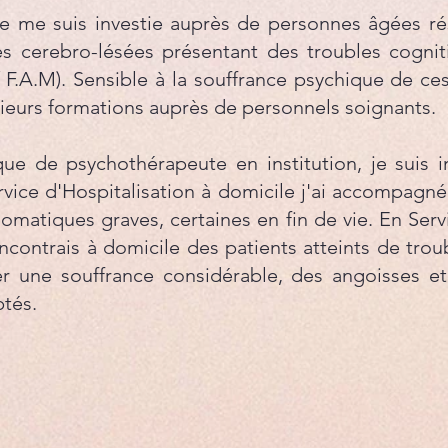
je me suis investie auprès de personnes âgées ré
 cerebro-lésées présentant des troubles cognitif
 F.A.M). Sensible à la souffrance psychique de c
usieurs formations auprès de personnels soignants. ​
que de psychothérapeute en institution, je suis 
vice d'Hospitalisation à domicile j'ai accompagn
somatiques graves, certaines en fin de vie. En S
 rencontrais à domicile des patients atteints de tr
r une souffrance considérable, des angoisses e
ptés.